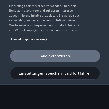
Zur Inspektion
Marketing Cookies werden verwendet, um für die
Benutzer relevantere und auf deren Interessen
zugeschnittene Inhalte anzubieten. Sie werden auch
Zurück nach oben
verwendet, um die Erscheinungshäufigkeit einer
Werbeanzeige zu begrenzen und um die Effektivität
von Werbekampagnen zu messen und zu steuern.
Modelle
Einstellungen anpassen
Kaufen & leasen
Alle Modelle
Alle akzeptieren
Modelle vergleichen
Service & Zubehör
Neuwagensuche
Elektromodelle
Einstellungen speichern und fortfahren
Gebrauchtwagensuche
Support
Saisonale Angebote
Plug-in-Hybride
Gebrauchtwagen
Audi Services
Über Audi
Kundenservice
Finanzierung
Garantie
Händlersuche
Aktionen & Angebote
Unternehmen
Audi digital services