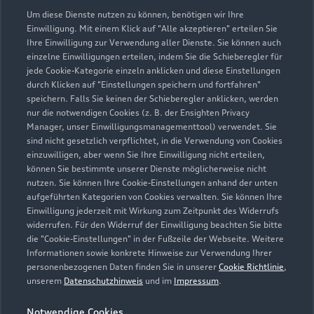
Um diese Dienste nutzen zu können, benötigen wir Ihre
Einwilligung. Mit einem Klick auf "Alle akzeptieren" erteilen Sie
Service
Ihre Einwilligung zur Verwendung aller Dienste. Sie können auch
Geschlossen
,
öffnet am
Montag 07:30
einzelne Einwilligungen erteilen, indem Sie die Schieberegler für
jede Cookie-Kategorie einzeln anklicken und diese Einstellungen
durch Klicken auf "Einstellungen speichern und fortfahren"
Teile & Zubehörverkauf
speichern. Falls Sie keinen der Schieberegler anklicken, werden
Geschlossen
,
öffnet am
Montag 07:30
nur die notwendigen Cookies (z. B. der Ensighten Privacy
Manager, unser Einwilligungsmanagementtool) verwendet. Sie
sind nicht gesetzlich verpflichtet, in die Verwendung von Cookies
Verkauf
einzuwilligen, aber wenn Sie Ihre Einwilligung nicht erteilen,
Geschlossen
,
öffnet am
Montag 08:00
können Sie bestimmte unserer Dienste möglicherweise nicht
nutzen. Sie können Ihre Cookie-Einstellungen anhand der unten
aufgeführten Kategorien von Cookies verwalten. Sie können Ihre
Einwilligung jederzeit mit Wirkung zum Zeitpunkt des Widerrufs
widerrufen. Für den Widerruf der Einwilligung beachten Sie bitte
die "Cookie-Einstellungen" in der Fußzeile der Webseite. Weitere
Informationen sowie konkrete Hinweise zur Verwendung Ihrer
personenbezogenen Daten finden Sie in unserer
Cookie Richtlinie
,
unserem
Datenschutzhinweis
und im
Impressum
.
Notwendige Cookies